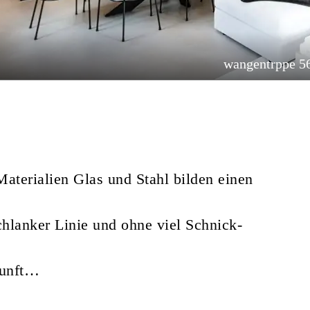
wangentrppe 5
aterialien Glas und Stahl bilden einen
chlanker Linie und ohne viel Schnick-
kunft…